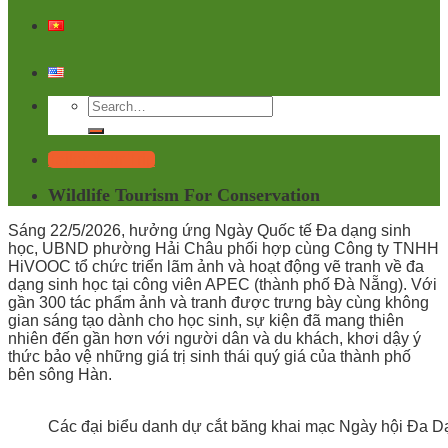
Tailor Your Trip
Wildlife Tourism For Conservation
Sáng 22/5/2026, hưởng ứng Ngày Quốc tế Đa dạng sinh
học, UBND phường Hải Châu phối hợp cùng Công ty TNHH
HiVOOC tổ chức triển lãm ảnh và hoạt động vẽ tranh về đa
dạng sinh học tại công viên APEC (thành phố Đà Nẵng). Với
gần 300 tác phẩm ảnh và tranh được trưng bày cùng không
gian sáng tạo dành cho học sinh, sự kiện đã mang thiên
nhiên đến gần hơn với người dân và du khách, khơi dậy ý
thức bảo vệ những giá trị sinh thái quý giá của thành phố
bên sông Hàn.
Các đại biểu danh dự cắt băng khai mạc Ngày hội Đa D