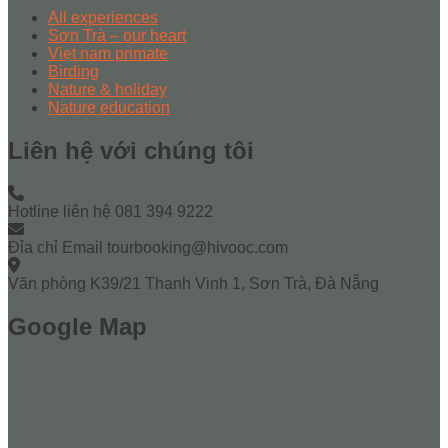
All experiences
Sơn Trà – our heart
Viẹt nam primate
Birding
Nature & holiday
Nature education
Liên hệ với chúng tôi
Hotline liên hệ
081 394 9222
Đỉa chỉ Email
tourbooking@hivooc.com
Văn phòng
K39/21 Thanh Vinh 1, Sơn Trà, Đà Nẵng
Google Map