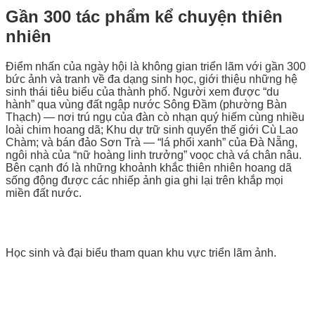
Gần 300 tác phẩm kể chuyện thiên
nhiên
Điểm nhấn của ngày hội là không gian triển lãm với gần 300
bức ảnh và tranh về đa dạng sinh học, giới thiệu những hệ
sinh thái tiêu biểu của thành phố. Người xem được “du
hành” qua vùng đất ngập nước Sông Đầm (phường Bàn
Thạch) — nơi trú ngụ của đàn cò nhạn quý hiếm cùng nhiều
loài chim hoang dã; Khu dự trữ sinh quyển thế giới Cù Lao
Chàm; và bán đảo Sơn Trà — “lá phổi xanh” của Đà Nẵng,
ngôi nhà của “nữ hoàng linh trưởng” voọc chà vá chân nâu.
Bên cạnh đó là những khoảnh khắc thiên nhiên hoang dã
sống động được các nhiếp ảnh gia ghi lại trên khắp mọi
miền đất nước.
Học sinh và đại biểu tham quan khu vực triển lãm ảnh.