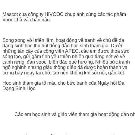
Mascot của công ty HiVOOC chụp ảnh cùng các tác phẩm
Voọc chà vá chân nâu.
Song song với triển lãm, hoạt động vẽ tranh về chủ đề đa
dạng sinh học thu hút đông đảo học sinh tham gia. Dưới
những tán cây của công viên APEC, các em được thỏa sức
sáng tạo, gửi gắm tình yêu thiên nhiên qua từng nét vẽ về
cánh rừng, đàn voọc, biển đảo quê hương. Nhiều bức tranh
ngộ nghĩnh nhưng giàu thông điệp đã được hoàn thành và
trưng bày ngay tại chỗ, tạo nên không khí sôi nổi, gắn kết
Học sinh tham gia tô màu cho bức tranh của Ngày hội Đa
Dạng Sinh Học.
Các em học sinh và giáo viên tham gia hoạt động dán n