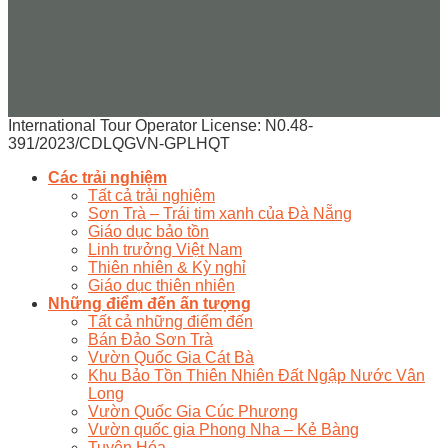
International Tour Operator License: N0.48-
391/2023/CDLQGVN-GPLHQT
Các trải nghiệm
Tất cả trải nghiệm
Sơn Trà – Trái tim xanh của Đà Nẵng
Giáo dục bảo tồn
Linh trưởng Việt Nam
Thiên nhiên & Kỳ nghỉ
Giáo dục thiên nhiên
Những điểm đến ấn tượng
Tất cả những điểm đến
Bán Đảo Sơn Trà
Vườn Quốc Gia Cát Bà
Khu Bảo Tồn Thiên Nhiên Đất Ngập Nước Vân
Long
Vườn Quốc Gia Cúc Phương
Vườn quốc gia Phong Nha – Kẻ Bàng
Tuyên Hóa