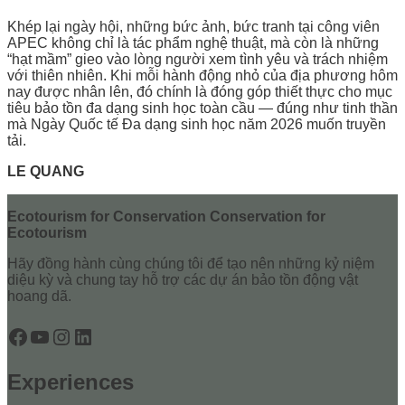
Khép lại ngày hội, những bức ảnh, bức tranh tại công viên
APEC không chỉ là tác phẩm nghệ thuật, mà còn là những
“hạt mầm” gieo vào lòng người xem tình yêu và trách nhiệm
với thiên nhiên. Khi mỗi hành động nhỏ của địa phương hôm
nay được nhân lên, đó chính là đóng góp thiết thực cho mục
tiêu bảo tồn đa dạng sinh học toàn cầu — đúng như tinh thần
mà Ngày Quốc tế Đa dạng sinh học năm 2026 muốn truyền
tải.
LE QUANG
Ecotourism for Conservation Conservation for
Ecotourism
Hãy đồng hành cùng chúng tôi để tạo nên những kỷ niệm
diệu kỳ và chung tay hỗ trợ các dự án bảo tồn động vật
hoang dã.
Facebook
YouTube
Instagram
LinkedIn
Experiences