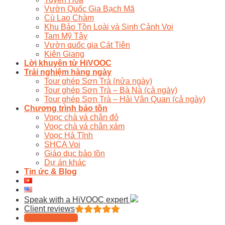
Vườn Quốc Gia Bạch Mã
Cù Lao Chàm
Khu Bảo Tồn Loài và Sinh Cảnh Voi
Tam Mỹ Tây
Vườn quốc gia Cát Tiên
Kiên Giang
Lời khuyên từ HiVOOC
Trải nghiệm hàng ngày
Tour ghép Sơn Trà (nửa ngày)
Tour ghép Sơn Trà – Bà Nà (cả ngày)
Tour ghép Sơn Trà – Hải Vân Quan (cả ngày)
Chương trình bảo tồn
Voọc chà vá chân đỏ
Voọc chà vá chân xám
Voọc Hà Tĩnh
SHCA Voi
Giáo dục bảo tồn
Dự án khác
Tin ức & Blog
Speak with a HiVOOC expert
Client reviews
Tailor Your Trip