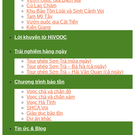
Vườn Quốc Gia Bạch Mã
Cù Lao Chàm
Khu Bảo Tồn Loài và Sinh Cảnh Voi
Tam Mỹ Tây
Vườn quốc gia Cát Tiên
Kiên Giang
Lời khuyên từ HiVOOC
Trải nghiệm hàng ngày
Tour ghép Sơn Trà (nửa ngày)
Tour ghép Sơn Trà – Bà Nà (cả ngày)
Tour ghép Sơn Trà – Hải Vân Quan (cả ngày)
Chương trình bảo tồn
Voọc chà vá chân đỏ
Voọc chà vá chân xám
Voọc Hà Tĩnh
SHCA Voi
Giáo dục bảo tồn
Dự án khác
Tin ức & Blog