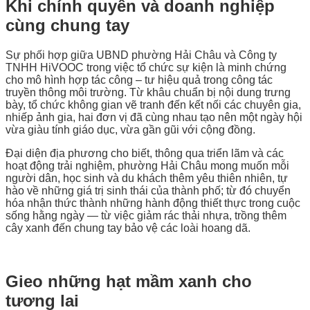
Khi chính quyền và doanh nghiệp
cùng chung tay
Sự phối hợp giữa UBND phường Hải Châu và Công ty
TNHH HiVOOC trong việc tổ chức sự kiện là minh chứng
cho mô hình hợp tác công – tư hiệu quả trong công tác
truyền thông môi trường. Từ khâu chuẩn bị nội dung trưng
bày, tổ chức không gian vẽ tranh đến kết nối các chuyên gia,
nhiếp ảnh gia, hai đơn vị đã cùng nhau tạo nên một ngày hội
vừa giàu tính giáo dục, vừa gần gũi với cộng đồng.
Đại diện địa phương cho biết, thông qua triển lãm và các
hoạt động trải nghiệm, phường Hải Châu mong muốn mỗi
người dân, học sinh và du khách thêm yêu thiên nhiên, tự
hào về những giá trị sinh thái của thành phố; từ đó chuyển
hóa nhận thức thành những hành động thiết thực trong cuộc
sống hằng ngày — từ việc giảm rác thải nhựa, trồng thêm
cây xanh đến chung tay bảo vệ các loài hoang dã.
Gieo những hạt mầm xanh cho
tương lai