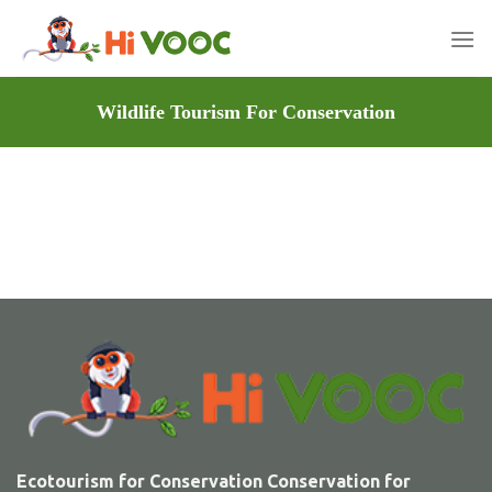
Skip
to
content
Wildlife Tourism For Conservation
Ecotourism for Conservation Conservation for