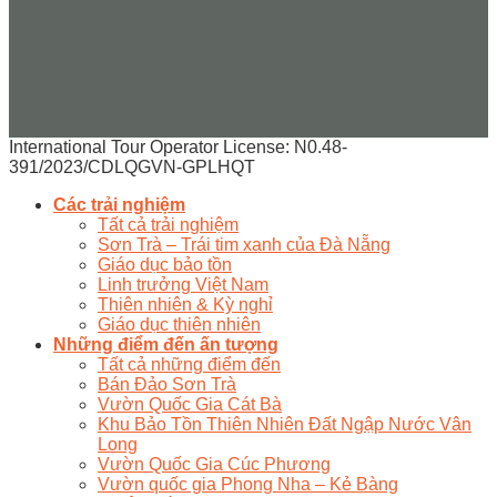
International Tour Operator License: N0.48-
391/2023/CDLQGVN-GPLHQT
Các trải nghiệm
Tất cả trải nghiệm
Sơn Trà – Trái tim xanh của Đà Nẵng
Giáo dục bảo tồn
Linh trưởng Việt Nam
Thiên nhiên & Kỳ nghỉ
Giáo dục thiên nhiên
Những điểm đến ấn tượng
Tất cả những điểm đến
Bán Đảo Sơn Trà
Vườn Quốc Gia Cát Bà
Khu Bảo Tồn Thiên Nhiên Đất Ngập Nước Vân
Long
Vườn Quốc Gia Cúc Phương
Vườn quốc gia Phong Nha – Kẻ Bàng