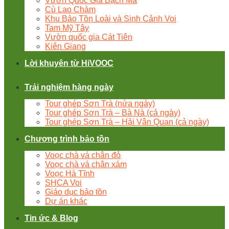
Vườn Quốc Gia Bạch Mã
Cù Lao Chàm
Khu Bảo Tồn Loài và Sinh Cảnh Voi
Tam Mỹ Tây
Vườn quốc gia Cát Tiên
Kiên Giang
Lời khuyên từ HiVOOC
Trải nghiệm hàng ngày
Tour ghép Sơn Trà (nửa ngày)
Tour ghép Sơn Trà – Bà Nà (cả ngày)
Tour ghép Sơn Trà – Hải Vân Quan (cả ngày)
Chương trình bảo tồn
Voọc chà vá chân đỏ
Voọc chà vá chân xám
Voọc Hà Tĩnh
SHCA Voi
Giáo dục bảo tồn
Dự án khác
Tin ức & Blog