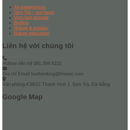
All experiences
Sơn Trà – our heart
Viẹt nam primate
Birding
Nature & holiday
Nature education
Liên hệ với chúng tôi
Hotline liên hệ
081 394 9222
Đỉa chỉ Email
tourbooking@hivooc.com
Văn phòng
K39/21 Thanh Vinh 1, Sơn Trà, Đà Nẵng
Google Map