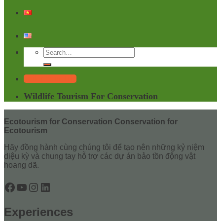
Tailor Your Trip
Wildlife Tourism For Conservation
Ecotourism for Conservation Conservation for
Ecotourism
Hãy đồng hành cùng chúng tôi để tạo nên những kỷ niệm
diệu kỳ và chung tay hỗ trợ các dự án bảo tồn động vật
hoang dã.
Facebook
YouTube
Instagram
LinkedIn
Experiences