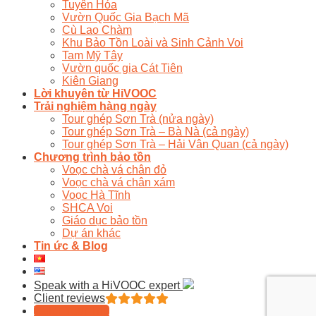
Tuyên Hóa
Vườn Quốc Gia Bạch Mã
Cù Lao Chàm
Khu Bảo Tồn Loài và Sinh Cảnh Voi
Tam Mỹ Tây
Vườn quốc gia Cát Tiên
Kiên Giang
Lời khuyên từ HiVOOC
Trải nghiệm hàng ngày
Tour ghép Sơn Trà (nửa ngày)
Tour ghép Sơn Trà – Bà Nà (cả ngày)
Tour ghép Sơn Trà – Hải Vân Quan (cả ngày)
Chương trình bảo tồn
Voọc chà vá chân đỏ
Voọc chà vá chân xám
Voọc Hà Tĩnh
SHCA Voi
Giáo dục bảo tồn
Dự án khác
Tin ức & Blog
Speak with a HiVOOC expert
Client reviews
Tailor Your Trip