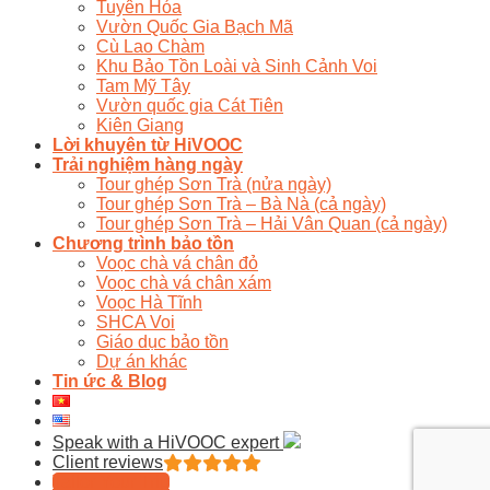
Tuyên Hóa
Vườn Quốc Gia Bạch Mã
Cù Lao Chàm
Khu Bảo Tồn Loài và Sinh Cảnh Voi
Tam Mỹ Tây
Vườn quốc gia Cát Tiên
Kiên Giang
Lời khuyên từ HiVOOC
Trải nghiệm hàng ngày
Tour ghép Sơn Trà (nửa ngày)
Tour ghép Sơn Trà – Bà Nà (cả ngày)
Tour ghép Sơn Trà – Hải Vân Quan (cả ngày)
Chương trình bảo tồn
Voọc chà vá chân đỏ
Voọc chà vá chân xám
Voọc Hà Tĩnh
SHCA Voi
Giáo dục bảo tồn
Dự án khác
Tin ức & Blog
Speak with a HiVOOC expert
Client reviews
Tailor Your Trip