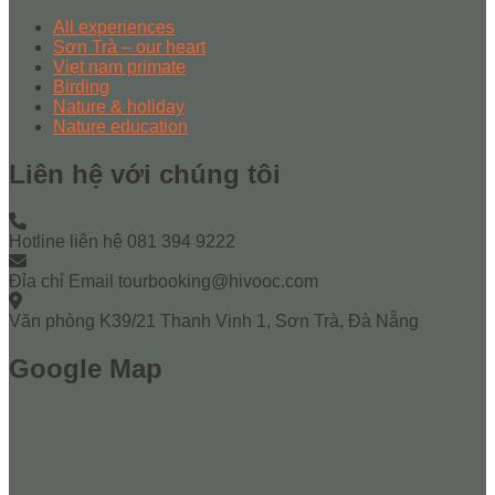
All experiences
Sơn Trà – our heart
Viẹt nam primate
Birding
Nature & holiday
Nature education
Liên hệ với chúng tôi
Hotline liên hệ
081 394 9222
Đỉa chỉ Email
tourbooking@hivooc.com
Văn phòng
K39/21 Thanh Vinh 1, Sơn Trà, Đà Nẵng
Google Map