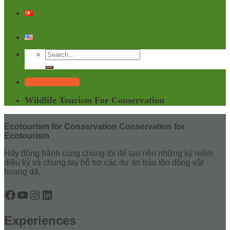
Tailor Your Trip
Wildlife Tourism For Conservation
Ecotourism for Conservation Conservation for
Ecotourism
Hãy đồng hành cùng chúng tôi để tạo nên những kỷ niệm
diệu kỳ và chung tay hỗ trợ các dự án bảo tồn động vật
hoang dã.
Facebook
YouTube
Instagram
LinkedIn
Experiences