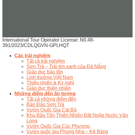
International Tour Operator License: N0.48-
391/2023/CDLQGVN-GPLHQT
Các trải nghiệm
Tất cả trải nghiệm
Sơn Trà – Trái tim xanh của Đà Nẵng
Giáo dục bảo tồn
Linh trưởng Việt Nam
Thiên nhiên & Kỳ nghỉ
Giáo dục thiên nhiên
Những điểm đến ấn tượng
Tất cả những điểm đến
Bán Đảo Sơn Trà
Vườn Quốc Gia Cát Bà
Khu Bảo Tồn Thiên Nhiên Đất Ngập Nước Vân
Long
Vườn Quốc Gia Cúc Phương
Vườn quốc gia Phong Nha – Kẻ Bàng