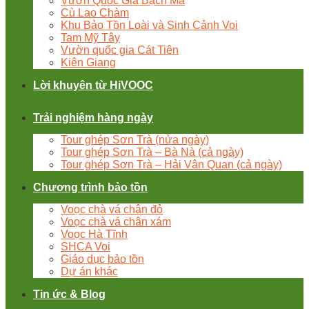
Vườn Quốc Gia Bạch Mã
Cù Lao Chàm
Khu Bảo Tồn Loài và Sinh Cảnh Voi
Tam Mỹ Tây
Vườn quốc gia Cát Tiên
Kiên Giang
Lời khuyên từ HiVOOC
Trải nghiệm hàng ngày
Tour ghép Sơn Trà (nửa ngày)
Tour ghép Sơn Trà – Bà Nà (cả ngày)
Tour ghép Sơn Trà – Hải Vân Quan (cả ngày)
Chương trình bảo tồn
Voọc chà vá chân đỏ
Voọc chà vá chân xám
Voọc Hà Tĩnh
SHCA Voi
Giáo dục bảo tồn
Dự án khác
Tin ức & Blog