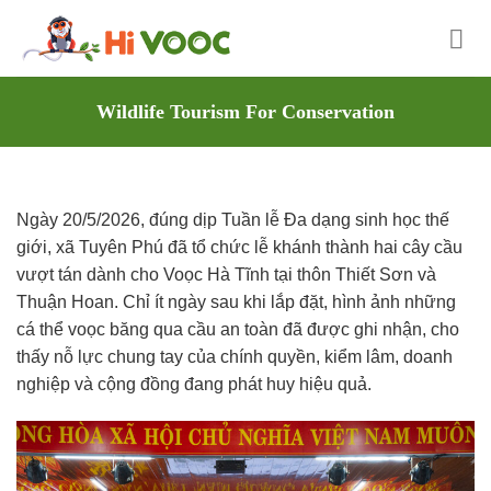
Skip
to
content
Wildlife Tourism For Conservation
Ngày 20/5/2026, đúng dịp Tuần lễ Đa dạng sinh học thế
giới, xã Tuyên Phú đã tổ chức lễ khánh thành hai cây cầu
vượt tán dành cho Voọc Hà Tĩnh tại thôn Thiết Sơn và
Thuận Hoan. Chỉ ít ngày sau khi lắp đặt, hình ảnh những
cá thể voọc băng qua cầu an toàn đã được ghi nhận, cho
thấy nỗ lực chung tay của chính quyền, kiểm lâm, doanh
nghiệp và cộng đồng đang phát huy hiệu quả.