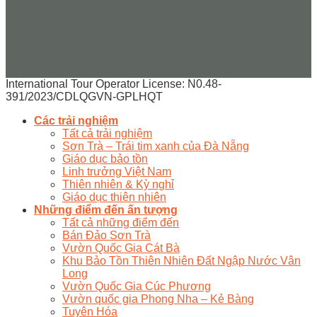
International Tour Operator License: N0.48-
391/2023/CDLQGVN-GPLHQT
Các trải nghiệm
Tất cả trải nghiệm
Sơn Trà – Trái tim xanh của Đà Nẵng
Giáo dục bảo tồn
Linh trưởng Việt Nam
Thiên nhiên & Kỳ nghỉ
Giáo dục thiên nhiên
Những điểm đến ấn tượng
Tất cả những điểm đến
Bán Đảo Sơn Trà
Vườn Quốc Gia Cát Bà
Khu Bảo Tồn Thiên Nhiên Đất Ngập Nước Vân
Long
Vườn Quốc Gia Cúc Phương
Vườn quốc gia Phong Nha – Kẻ Bàng
Tuyên Hóa