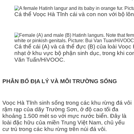
Cá thể Voọc Hà Tĩnh cái và con non với bộ l
Cá thể cái (A) và cá thể đực (B) của loài Voọ
nhạt ở khu vực bộ phận sinh dục, trong khi c
Văn Tuấn/HiVOOC.
PHÂN BỐ ĐỊA LÝ VÀ MÔI TRƯỜNG SỐNG
Voọc Hà Tĩnh sinh sống trong các khu rừng đá vôi
rậm rạp của dãy Trường Sơn, ở độ cao tối đa
khoảng 1.500 mét so với mực nước biển. Đây là
loài đặc hữu của miền Trung Việt Nam, chủ yếu
cư trú trong các khu rừng trên núi đá vôi.