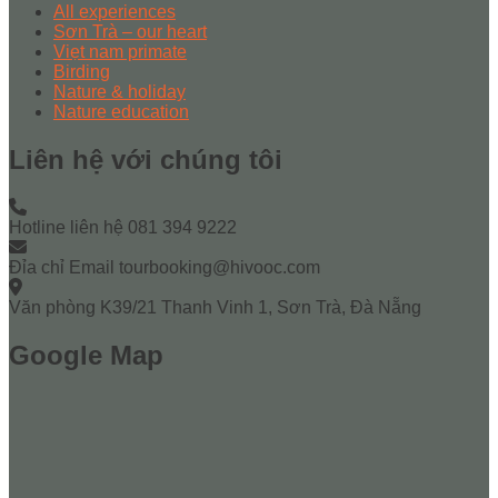
All experiences
Sơn Trà – our heart
Viẹt nam primate
Birding
Nature & holiday
Nature education
Liên hệ với chúng tôi
Hotline liên hệ
081 394 9222
Đỉa chỉ Email
tourbooking@hivooc.com
Văn phòng
K39/21 Thanh Vinh 1, Sơn Trà, Đà Nẵng
Google Map