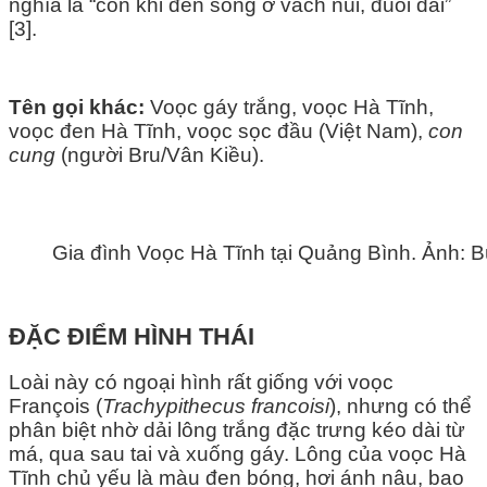
nghĩa là “con khỉ đen sống ở vách núi, đuôi dài”
[3].
Tên gọi khác:
Voọc gáy trắng, voọc Hà Tĩnh,
voọc đen Hà Tĩnh, voọc sọc đầu (Việt Nam),
con
cung
(người Bru/Vân Kiều).
Gia đình Voọc Hà Tĩnh tại Quảng Bình. Ảnh:
ĐẶC ĐIỂM HÌNH THÁI
Loài này có ngoại hình rất giống với voọc
François (
Trachypithecus francoisi
), nhưng có thể
phân biệt nhờ dải lông trắng đặc trưng kéo dài từ
má, qua sau tai và xuống gáy. Lông của voọc Hà
Tĩnh chủ yếu là màu đen bóng, hơi ánh nâu, bao