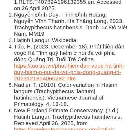
1.RLTS.T40789A196139355.en. Accessed
on 26 April 2025.
Nguyễn Đình Duy, Trịnh Đình Hoàng,
Nguyễn Vĩnh Thanh, Hà Thăng Long, 2023.
Trachypithecus hatinhensis. Danh lục Đỏ Việt
Nam. MM19
Hatinh Langur. Wikipedia.
Táo, H. (2023, December 18). Phát hiện đàn
voọc Hà Tĩnh quý hiếm ở núi đá vôi phía
đông Quảng Trị. Tuổi Trẻ Online.
https://tuoitre.vn/phat-hien-dan-vooc-ha-tinh-
quy-hiem-o-nui-da-voi-phia-dong-quang-tri-
2023121814060282.htm
Nadler, T. (2010). Color variation in Hatinh
langurs (Trachypithecus [laotum]
hatinhensis). Vietnamese Journal of
Primatology, 4, 13-18.
New England Primate Conservancy. (n.d.).
Hatinh Langur, Trachypithecus hatinhensis.
Retrieved April 26, 2025, from
https://neprimateconservancy.org/hatinh-