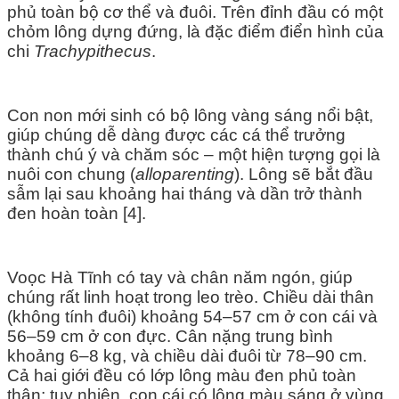
phủ toàn bộ cơ thể và đuôi. Trên đỉnh đầu có một
chỏm lông dựng đứng, là đặc điểm điển hình của
chi
Trachypithecus
.
Con non mới sinh có bộ lông vàng sáng nổi bật,
giúp chúng dễ dàng được các cá thể trưởng
thành chú ý và chăm sóc – một hiện tượng gọi là
nuôi con chung (
alloparenting
). Lông sẽ bắt đầu
sẫm lại sau khoảng hai tháng và dần trở thành
đen hoàn toàn [4].
Voọc Hà Tĩnh có tay và chân năm ngón, giúp
chúng rất linh hoạt trong leo trèo. Chiều dài thân
(không tính đuôi) khoảng 54–57 cm ở con cái và
56–59 cm ở con đực. Cân nặng trung bình
khoảng 6–8 kg, và chiều dài đuôi từ 78–90 cm.
Cả hai giới đều có lớp lông màu đen phủ toàn
thân; tuy nhiên, con cái có lông màu sáng ở vùng