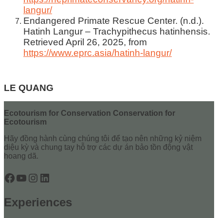
langur/
Endangered Primate Rescue Center. (n.d.).
Hatinh Langur – Trachypithecus hatinhensis.
Retrieved April 26, 2025, from
https://www.eprc.asia/hatinh-langur/
LE QUANG
Ecotourism for Conservation Conservation for
Ecotourism
Hãy đồng hành cùng chúng tôi để tạo nên những kỷ niệm
diệu kỳ và chung tay hỗ trợ các dự án bảo tồn động vật
hoang dã.
Facebook
YouTube
Instagram
LinkedIn
Experiences