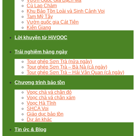
Vườn Quốc Gia Bạch Mã
Cù Lao Chàm
Khu Bảo Tồn Loài và Sinh Cảnh Voi
Tam Mỹ Tây
Vườn quốc gia Cát Tiên
Kiên Giang
Lời khuyên từ HiVOOC
Trải nghiệm hàng ngày
Tour ghép Sơn Trà (nửa ngày)
Tour ghép Sơn Trà – Bà Nà (cả ngày)
Tour ghép Sơn Trà – Hải Vân Quan (cả ngày)
Chương trình bảo tồn
Voọc chà vá chân đỏ
Voọc chà vá chân xám
Voọc Hà Tĩnh
SHCA Voi
Giáo dục bảo tồn
Dự án khác
Tin ức & Blog