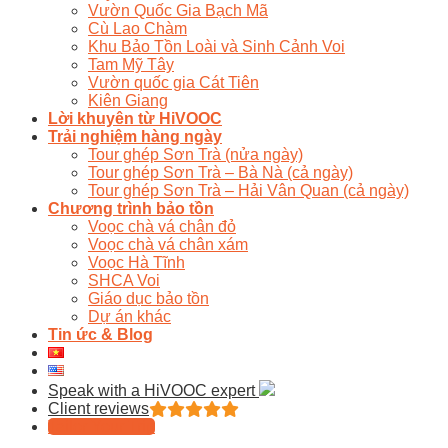
Vườn Quốc Gia Bạch Mã
Cù Lao Chàm
Khu Bảo Tồn Loài và Sinh Cảnh Voi
Tam Mỹ Tây
Vườn quốc gia Cát Tiên
Kiên Giang
Lời khuyên từ HiVOOC
Trải nghiệm hàng ngày
Tour ghép Sơn Trà (nửa ngày)
Tour ghép Sơn Trà – Bà Nà (cả ngày)
Tour ghép Sơn Trà – Hải Vân Quan (cả ngày)
Chương trình bảo tồn
Voọc chà vá chân đỏ
Voọc chà vá chân xám
Voọc Hà Tĩnh
SHCA Voi
Giáo dục bảo tồn
Dự án khác
Tin ức & Blog
Speak with a HiVOOC expert
Client reviews
Tailor Your Trip