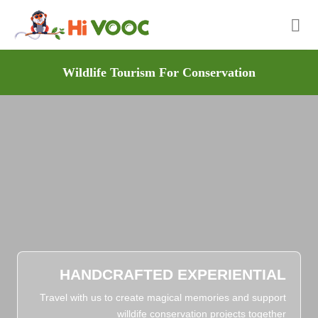
Skip
to
content
Wildlife Tourism For Conservation
HANDCRAFTED EXPERIENTIAL
Travel with us to create magical memories and support
willdife conservation projects together